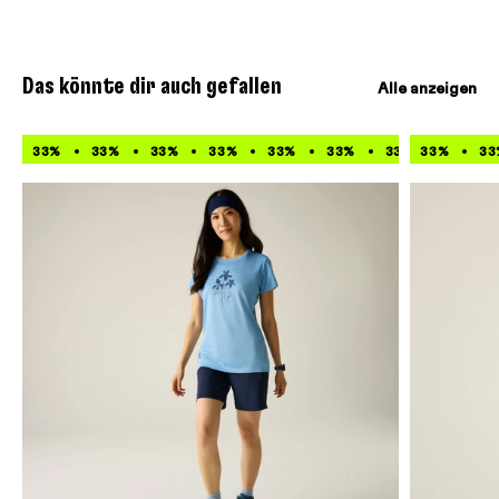
Das könnte dir auch gefallen
Alle anzeigen
33%
33%
33%
33%
33%
33%
33%
33%
33%
33