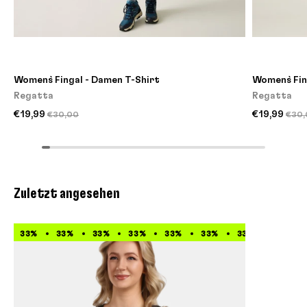
Women`s Fingal - Damen T-Shirt
Women`s Fin
Regatta
Regatta
€19,99
€19,99
€30,00
€30,
Zuletzt angesehen
33%
33%
33%
33%
33%
33%
33%
33%