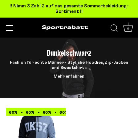
!! Nimm 3 Zahl 2 auf das gesamte Sommerbekleidung-
Sortiment !!
0
Direkt
zum
Dunkelschwarz
Inhalt
Fashion für echte Männer - Stylishe Hoodies, Zip-Jacken
und Sweatshirts
Mehr erfahren
60%
60%
60%
60%
60%
60%
60%
60%