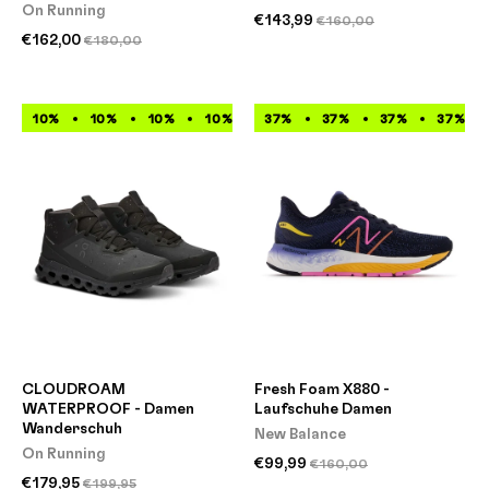
On Running
€143,99
€160,00
€162,00
€180,00
10%
10%
10%
10%
10%
37%
10%
37%
10%
37%
10%
37%
CLOUDROAM
Fresh Foam X880 -
WATERPROOF - Damen
Laufschuhe Damen
Wanderschuh
New Balance
On Running
€99,99
€160,00
€179,95
€199,95