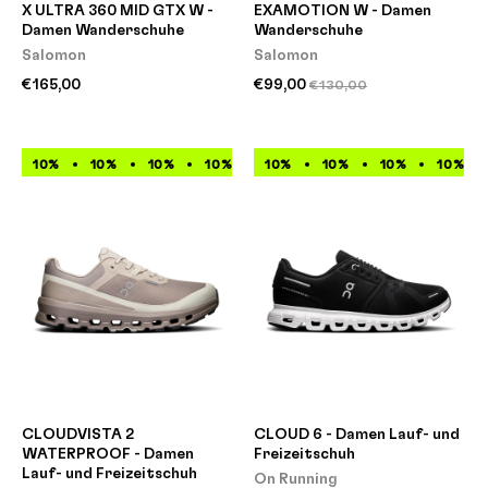
X ULTRA 360 MID GTX W -
EXAMOTION W - Damen
Damen Wanderschuhe
Wanderschuhe
Salomon
Salomon
€165,00
€99,00
€130,00
10%
10%
10%
10%
10%
10%
10%
10%
10%
10%
10%
10%
CLOUDVISTA 2
CLOUD 6 - Damen Lauf- und
WATERPROOF - Damen
Freizeitschuh
Lauf- und Freizeitschuh
On Running