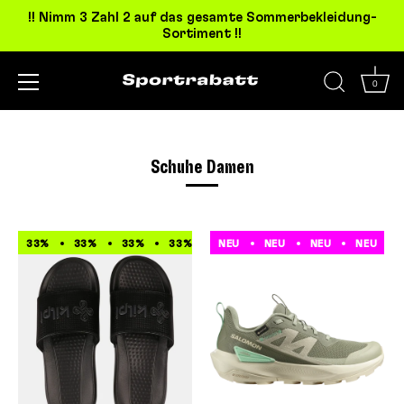
!! Nimm 3 Zahl 2 auf das gesamte Sommerbekleidung-
Sortiment !!
0
Direkt
zum
Inhalt
Schuhe Damen
33%
33%
33%
33%
33%
NEU
NEU
33%
NEU
33%
NEU
33%