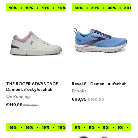
19%
19%
19%
19%
19%
30%
19%
30%
19%
30%
19%
30%
THE ROGER ADVANTAGE -
Revel 6 - Damen Laufschuh
Damen Lifestyleschuh
Brooks
On Running
€69,99
€100,00
€119,99
€149,95
19%
19%
19%
19%
19%
9%
9%
19%
9%
19%
9%
19%
9%