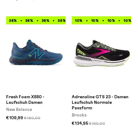
38%
38%
38%
38%
38%
10%
38%
10%
38%
10%
38%
10%
Fresh Foam X880 -
Adrenaline GTS 23 - Damen
Laufschuh Damen
Laufschuh Normale
Passform
New Balance
Brooks
€109,99
€180,00
€134,95
€150,00