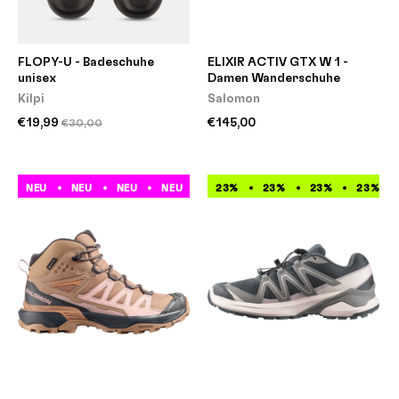
FLOPY-U - Badeschuhe
ELIXIR ACTIV GTX W 1 -
unisex
Damen Wanderschuhe
Kilpi
Salomon
€19,99
€145,00
€30,00
NEU
NEU
NEU
NEU
NEU
23%
NEU
23%
NEU
23%
NEU
23%
N