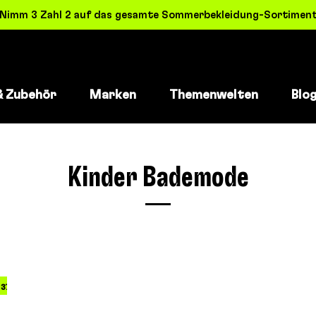
! Nimm 3 Zahl 2 auf das gesamte Sommerbekleidung-Sortiment 
& Zubehör
Marken
Themenwelten
Blo
Kinder Bademode
37%
37%
37%
37%
37%
37%
37%
37%
37