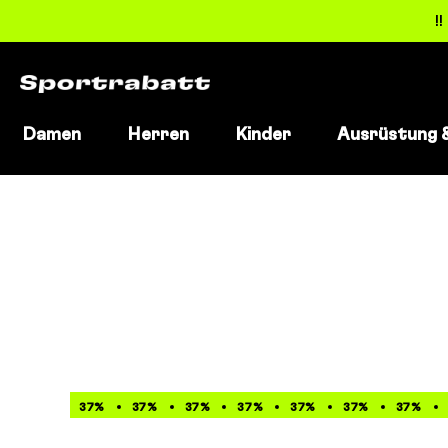
!
Damen
Herren
Kinder
Ausrüstung 
Direkt
zum
Inhalt
37%
37%
37%
37%
37%
37%
37%