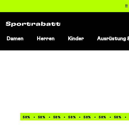
!
Damen
Herren
Kinder
Ausrüstung 
Direkt
zum
Inhalt
58%
58%
58%
58%
58%
58%
58%