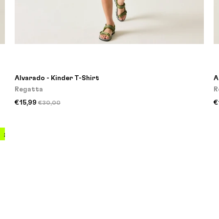
Alvarado - Kinder T-Shirt
A
Regatta
R
€15,99
€
€30,00
20%
20%
20%
20%
20%
20%
20%
20%
2