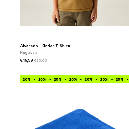
Alvarado - Kinder T-Shirt
Regatta
€15,99
€30,00
20%
20%
20%
20%
20%
20%
20%