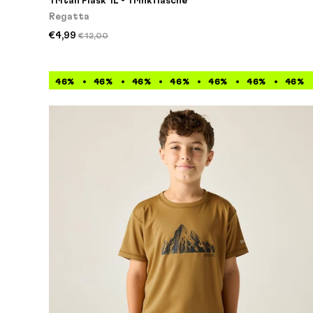
Tritan Flask 1L - Trinkflasche
Regatta
€4,99
€12,00
46%
46%
46%
46%
46%
46%
46%