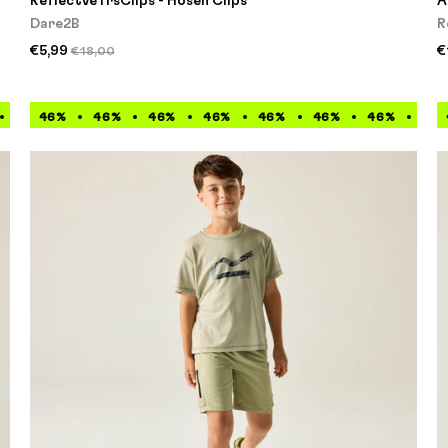
ReflectveTrsClips - Hosen Clips
A
Dare2B
R
€5,99
€
€18,00
46%
46%
46%
46%
46%
46%
46%
46%
46%
46%
46%
46%
46%
46%
46%
46