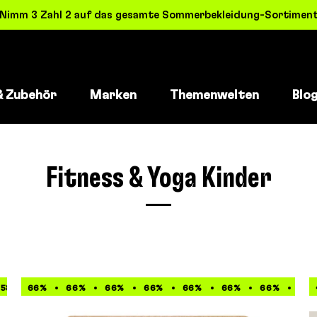
! Nimm 3 Zahl 2 auf das gesamte Sommerbekleidung-Sortiment 
& Zubehör
Marken
Themenwelten
Blo
Fitness & Yoga Kinder
58%
66%
58%
66%
58%
66%
58%
66%
58%
66%
58%
66%
58%
66%
58%
66
58