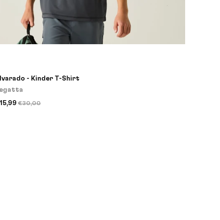
lvarado - Kinder T-Shirt
egatta
15,99
€30,00
0%
20%
20%
20%
20%
20%