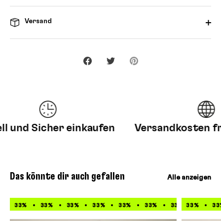
Versand
Teilen
Twittern
Pinnen
und Sicher einkaufen
Versandkosten frei
Das könnte dir auch gefallen
Alle anzeigen
33%
33%
33%
33%
33%
33%
33%
33%
33%
33