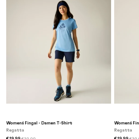
Women`s Fingal - Damen T-Shirt
Women`s Fin
Regatta
Regatta
€19,99
€19,99
€30,00
€30,