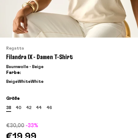
Regatta
Filandra IX - Damen T-Shirt
Baumwolle - Beige
Farbe:
Beige
White
White
Größe
38
40
42
44
46
€30,00
-33%
€19,99