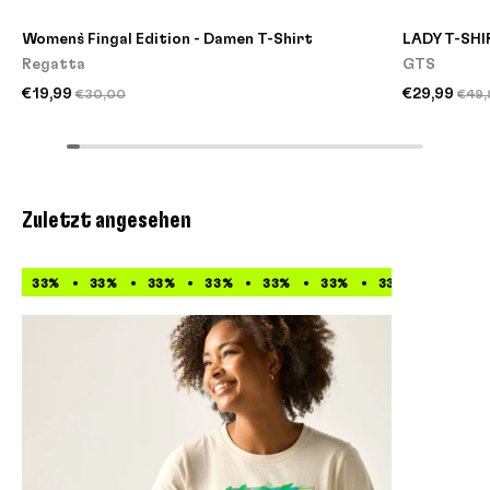
Women`s Fingal Edition - Damen T-Shirt
LADY T-SHI
Regatta
GTS
€19,99
€29,99
€30,00
€49,
Zuletzt angesehen
33%
33%
33%
33%
33%
33%
33%
33%