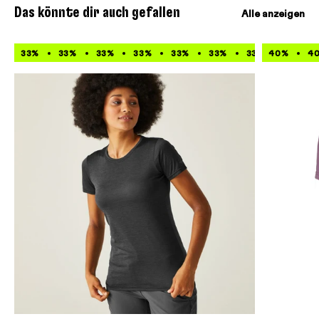
Das könnte dir auch gefallen
Alle anzeigen
33%
33%
33%
33%
33%
33%
33%
40%
33%
4