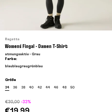
Regatta
Women`s Fingal - Damen T-Shirt
atmungsaktiv - Grau
Farbe:
blau
blau
grau
grün
blau
Größe
34
36
38
40
42
44
46
48
50
€30,00
-33%
€19,99