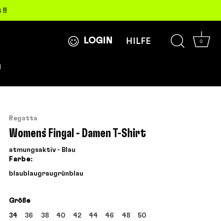
!!
LOGIN
HILFE
0
g
Regatta
Women`s Fingal - Damen T-Shirt
atmungsaktiv - Blau
Farbe:
blau
blau
grau
grün
blau
Größe
34
36
38
40
42
44
46
48
50