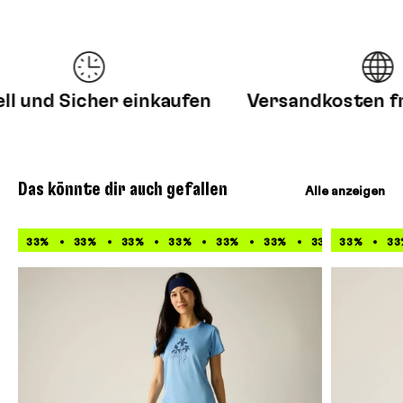
 und Sicher einkaufen
Versandkosten frei
Das könnte dir auch gefallen
Alle anzeigen
33%
33%
33%
33%
33%
33%
33%
33%
33%
33