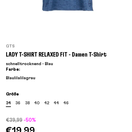
GTS
LADY T-SHIRT RELAXED FIT - Damen T-Shirt
schnelltrocknend - Blau
Farbe:
Blau
lila
lila
grau
Größe
34
36
38
40
42
44
46
€39,99
-50%
€19,99