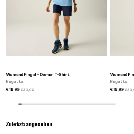
Women`s Fingal - Damen T-Shirt
Women`s Fin
Regatta
Regatta
€19,99
€19,99
€30,00
€30,
Zuletzt angesehen