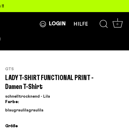
!!
LOGIN
HILFE
0
g
GTS
LADY T-SHIRT FUNCTIONAL PRINT -
Damen T-Shirt
schnelltrocknend - Lila
Farbe:
blau
grau
lila
grau
lila
Größe