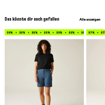
Das könnte dir auch gefallen
Alle anzeigen
33%
33%
33%
33%
33%
33%
33%
37%
33%
37