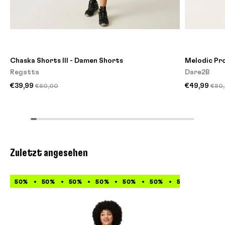
Chaska Shorts III - Damen Shorts
Melodic Pro
Regatta
Dare2B
€39,99
€49,99
€60,00
€80
Zuletzt angesehen
50%
50%
50%
50%
50%
50%
50%
50%