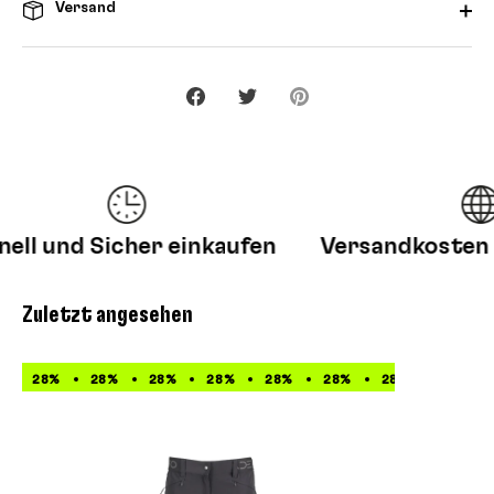
Versand
Teilen
Twittern
Pinnen
ll und Sicher einkaufen
Versandkosten fr
Zuletzt angesehen
28%
28%
28%
28%
28%
28%
28%
28%