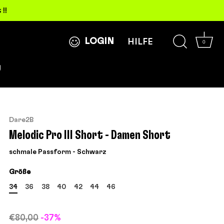
!!
LOGIN
HILFE
0
g
Dare2B
Melodic Pro III Short - Damen Short
schmale Passform - Schwarz
Größe
34
36
38
40
42
44
46
€80,00
-37%