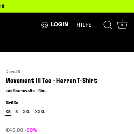
!!
LOGIN
HILFE
0
g
Dare2B
Movement III Tee - Herren T-Shirt
aus Baumwolle - Blau
Größe
XS
S
XXL
XXXL
€40,00
-50%