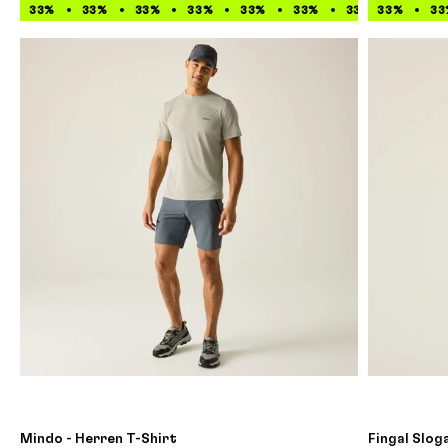
33%
33%
33%
33%
33%
33%
33%
33%
33%
33
Mindo - Herren T-Shirt
Fingal Slog