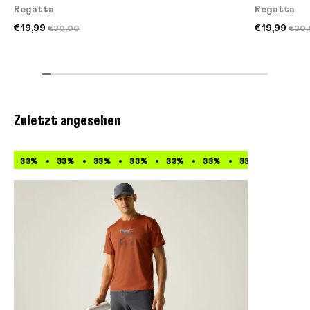
Regatta
Regatta
€19,99
€19,99
€30,00
€30,
Zuletzt angesehen
33%
33%
33%
33%
33%
33%
33%
33%