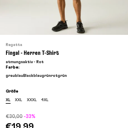
Regatta
Fingal - Herren T-Shirt
atmungsaktiv - Rot
Farbe:
grau
blau
Black
blau
grün
rot
grün
Größe
XL
XXL
XXXL
4XL
€30,00
-33%
€19,99