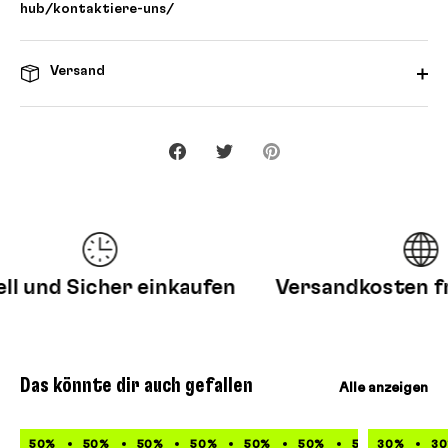
hub/kontaktiere-uns/
Versand
Teilen
Twittern
Pinnen
 und Sicher einkaufen
Versandkosten frei
Das könnte dir auch gefallen
Alle anzeigen
50%
50%
50%
50%
50%
50%
50%
30%
50%
3