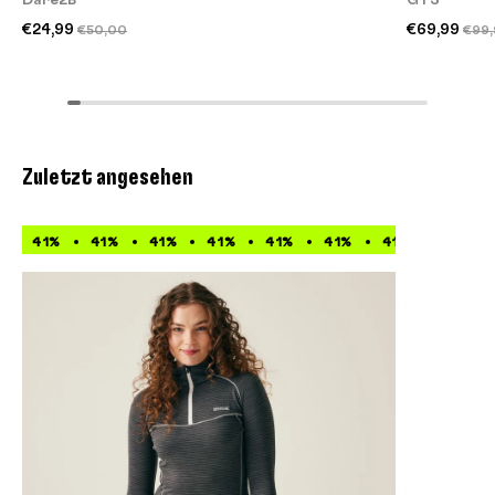
Dare2B
GTS
€24,99
€69,99
€50,00
€99,
Zuletzt angesehen
41%
41%
41%
41%
41%
41%
41%
41%