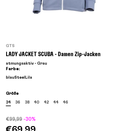
GTS
LADY JACKET SCUBA - Damen Zip-Jacken
atmungsaktiv - Grau
Farbe:
blau
Steel
Lila
Größe
34
36
38
40
42
44
46
€99,99
-30%
€69,99