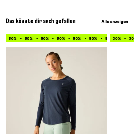
Das könnte dir auch gefallen
Alle anzeigen
50%
50%
50%
50%
50%
50%
50%
30%
50%
3