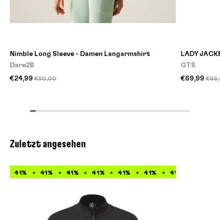
Nimble Long Sleeve - Damen Langarmshirt
LADY JACKE
Dare2B
GTS
€24,99
€69,99
€50,00
€99,
Zuletzt angesehen
41%
41%
41%
41%
41%
41%
41%
41%