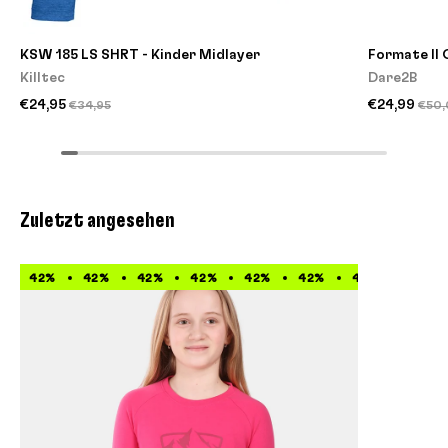
KSW 185 LS SHRT - Kinder Midlayer
Formate II 
Killtec
Dare2B
€24,95
€24,99
€34,95
€50
Zuletzt angesehen
42%
42%
42%
42%
42%
42%
42%
42%