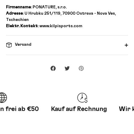
Firmenname
: PONATURE, s.r.o.
Adresse
: U Hrubku 251/119, 70900 Ostrava - Nova Ves,
Tschechien
Elektr. Kontakt
: www.kilpisports.com
Versand
Teilen
Twittern
Pinnen
rei ab €50
Kauf auf Rechnung
Wir kür