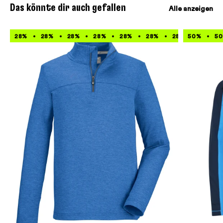
Das könnte dir auch gefallen
Alle anzeigen
28%
28%
28%
28%
28%
28%
28%
50%
28%
5