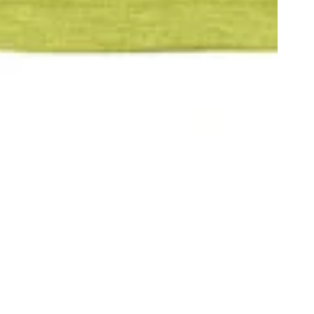
n frei ab €50
Kauf auf Rechnung