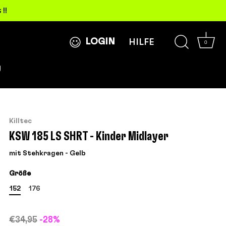
!!
LOGIN
HILFE
0
g
Killtec
KSW 185 LS SHRT - Kinder Midlayer
mit Stehkragen - Gelb
Größe
152
176
€34,95
-28%