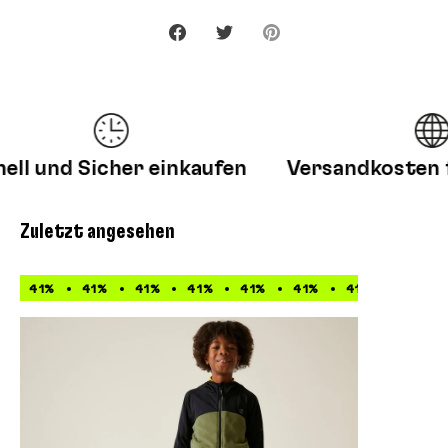
Teilen
Twittern
Pinnen
l und Sicher einkaufen
Versandkosten fr
Zuletzt angesehen
41%
41%
41%
41%
41%
41%
41%
41%