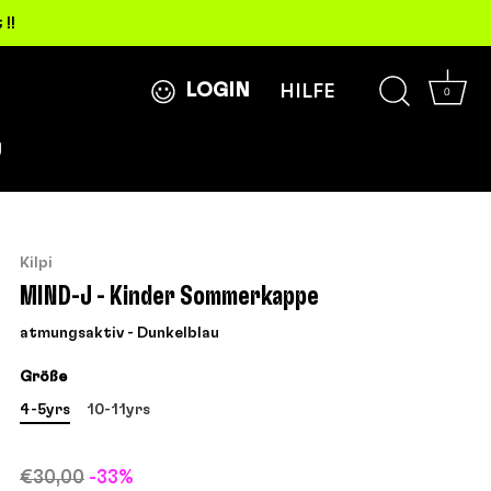
!!
LOGIN
HILFE
0
g
Kilpi
MIND-J - Kinder Sommerkappe
atmungsaktiv - Dunkelblau
Größe
4-5yrs
10-11yrs
€30,00
-33%