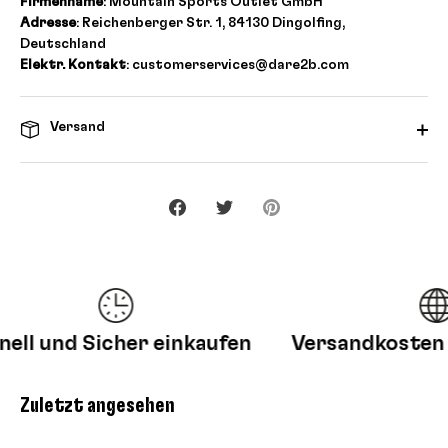
Firmenname
: Mountain Sports Outlet GmbH
Adresse
: Reichenberger Str. 1, 84130 Dingolfing,
Deutschland
Elektr. Kontakt
: customerservices@dare2b.com
Versand
Teilen
Twittern
Pinnen
l und Sicher einkaufen
Versandkosten fr
Zuletzt angesehen