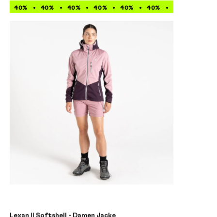
40%
40%
40%
40%
40%
40%
40%
40%
Lexan II Softshell - Damen Jacke