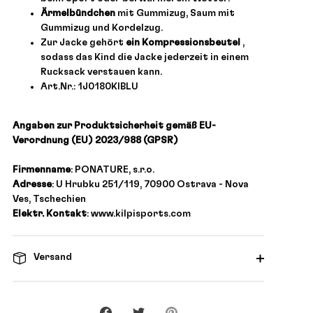
Ärmelbündchen
mit Gummizug, Saum mit
Gummizug und Kordelzug.
Zur Jacke gehört
ein Kompressionsbeutel
,
sodass das Kind die Jacke jederzeit in einem
Rucksack verstauen kann.
Art.Nr.: 1J0180KIBLU
Angaben zur Produktsicherheit gemäß EU-
Verordnung (EU) 2023/988 (GPSR)
Firmenname
: PONATURE, s.r.o.
Adresse
: U Hrubku 251/119, 70900 Ostrava - Nova
Ves, Tschechien
Elektr. Kontakt
: www.kilpisports.com
Versand
Teilen
Twittern
Pinnen