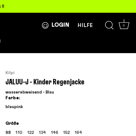
!!
LOGIN
HILFE
0
g
Kilpi
JALUU-J - Kinder Regenjacke
wasserabweisend - Blau
Farbe:
blau
pink
Größe
98
110
122
134
146
152
164