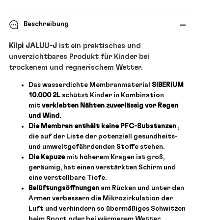
Beschreibung
Kilpi JALUU-J
ist ein praktisches und
unverzichtbares Produkt für Kinder bei
trockenem und regnerischem Wetter.
Das wasserdichte Membranmaterial
SIBERIUM
10.000 2L
schützt Kinder in Kombination
mit
verklebten Nähten zuverlässig vor Regen
und Wind.
Die Membran enthält keine PFC-Substanzen
,
die auf der Liste der potenziell gesundheits-
und umweltgefährdenden Stoffe stehen.
Die Kapuze
mit höherem Kragen ist groß,
geräumig, hat einen verstärkten Schirm und
eine verstellbare Tiefe.
Belüftungsöffnungen
am Rücken und unter den
Armen verbessern die Mikrozirkulation der
Luft und verhindern so übermäßiges Schwitzen
beim Sport oder bei wärmerem Wetter.