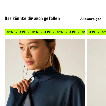
Das könnte dir auch gefallen
Alle anzeigen
41%
41%
41%
41%
41%
41%
41%
41%
41%
41