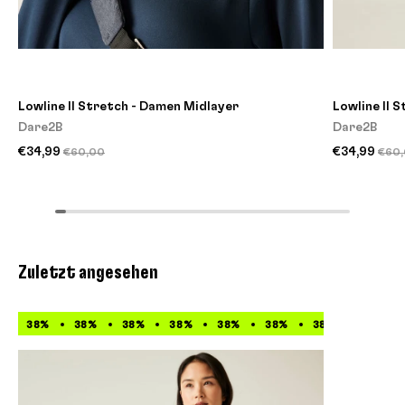
Lowline II Stretch - Damen Midlayer
Lowline II 
Dare2B
Dare2B
€34,99
€34,99
€60,00
€60
Zuletzt angesehen
38%
38%
38%
38%
38%
38%
38%
38%