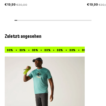
€19,99
€19,99
€30,00
€30,
Zuletzt angesehen
33%
33%
33%
33%
33%
33%
33%
33%