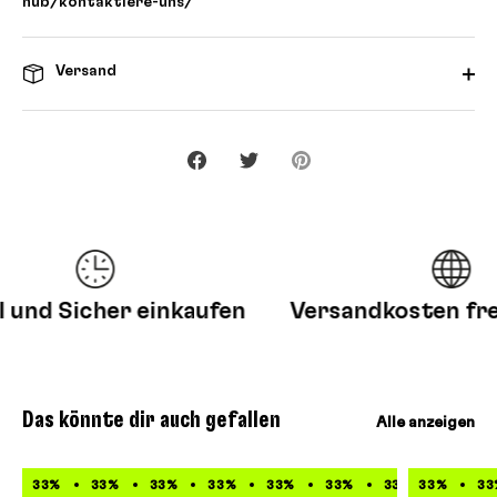
hub/kontaktiere-uns/
Versand
Teilen
Twittern
Pinnen
nd Sicher einkaufen
Versandkosten frei 
Das könnte dir auch gefallen
Alle anzeigen
33%
33%
33%
33%
33%
33%
33%
33%
33%
33