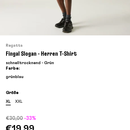
Regatta
Fingal Slogan - Herren T-Shirt
schnelltrocknend - Grün
Farbe:
grün
blau
Größe
XL
XXL
€30,00
-33%
€19,99