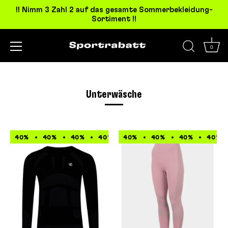
!! Nimm 3 Zahl 2 auf das gesamte Sommerbekleidung-
Sortiment !!
0
Direkt
zum
Inhalt
Unterwäsche
40%
40%
40%
40%
40%
40%
40%
40%
40%
40%
40%
40%