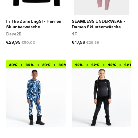
In The Zone LngSl - Herren
SEAMLESS UNDERWEAR -
Skiunterwäsche
Damen Skiunterwäsche
Dare2B
4F
€29,99
€17,99
€50,00
€29,99
39%
39%
39%
39%
42%
39%
42%
39%
42%
39%
42%
39%