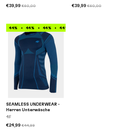
€39,99
€39,99
€60,00
€60,00
44%
44%
44%
44%
44%
44%
44%
44%
SEAMLESS UNDERWEAR -
Herren Unterwäsche
4F
€24,99
€44,99