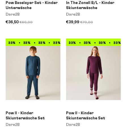
Pow Baselayer Set - Kinder
In The ZoneII B/L - Kinder
Unterwäsche
Skiunterwäsche
Dare2B
Dare2B
€36,50
€39,99
€60,00
€70,00
33%
33%
33%
33%
33%
33%
33%
33%
33%
33%
33%
33%
Pow II - Kinder
Pow II - Kinder
Skiunterwäsche Set
Skiunterwäsche Set
Dare2B
Dare2B