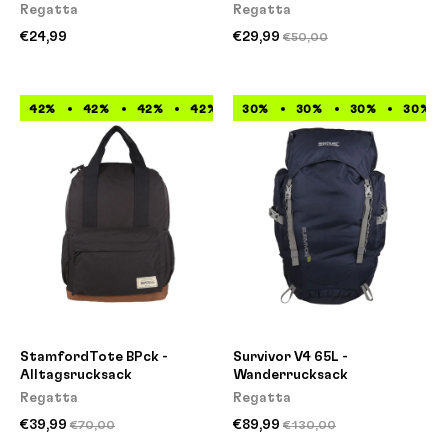
Regatta
Regatta
€24,99
€29,99
€50,00
42%
42%
42%
42%
30%
42%
30%
42%
30%
42%
30%
42%
StamfordTote BPck -
Survivor V4 65L -
Alltagsrucksack
Wanderrucksack
Regatta
Regatta
€39,99
€89,99
€70,00
€130,00