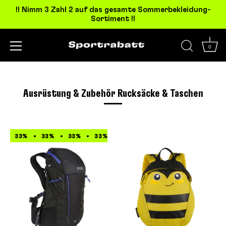
!! Nimm 3 Zahl 2 auf das gesamte Sommerbekleidung-
Sortiment !!
0
Direkt
zum
Inhalt
Ausrüstung & Zubehör Rucksäcke & Taschen
33%
33%
33%
33%
33%
33%
33%
33%