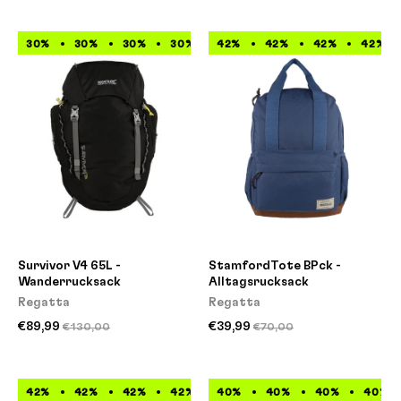
30%
30%
30%
30%
42%
30%
42%
30%
42%
30%
42%
30%
Survivor V4 65L -
StamfordTote BPck -
Wanderrucksack
Alltagsrucksack
Regatta
Regatta
€89,99
€39,99
€130,00
€70,00
42%
42%
42%
42%
40%
42%
40%
42%
40%
42%
42%
40%