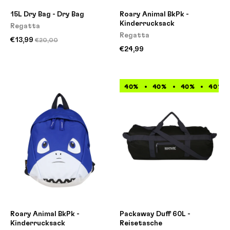
15L Dry Bag - Dry Bag
Roary Animal BkPk -
Kinderrucksack
Regatta
Regatta
€13,99
€20,00
€24,99
40%
40%
40%
40%
Roary Animal BkPk -
Packaway Duff 60L -
Kinderrucksack
Reisetasche