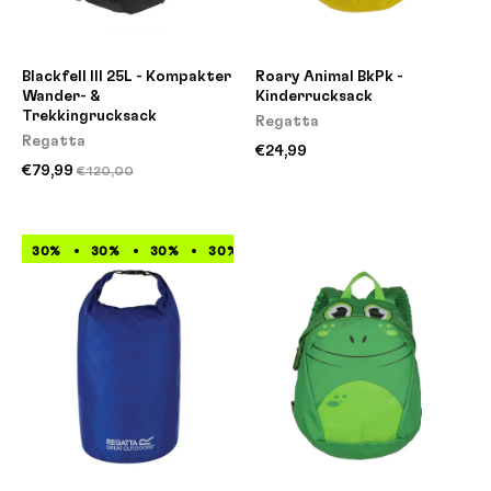
Blackfell III 25L - Kompakter
Roary Animal BkPk -
Wander- &
Kinderrucksack
Trekkingrucksack
Regatta
Regatta
€24,99
€79,99
€120,00
30%
30%
30%
30%
30%
30%
30%
30%