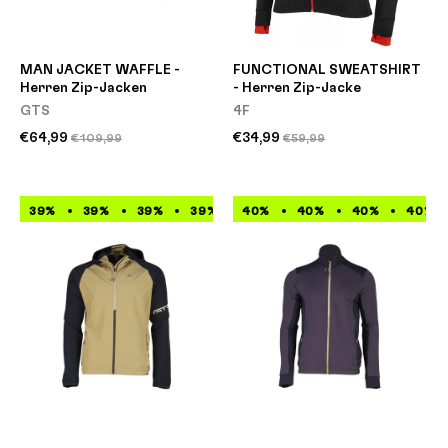
MAN JACKET WAFFLE -
FUNCTIONAL SWEATSHIRT
Herren Zip-Jacken
- Herren Zip-Jacke
GTS
4F
€64,99
€34,99
€109,99
€59,99
39%
39%
39%
39%
40%
39%
40%
39%
40%
39%
39%
40%