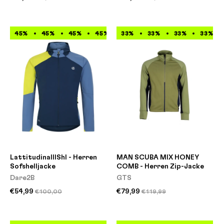
45%
45%
45%
45%
33%
45%
33%
45%
33%
45%
33%
45%
LattitudinalIIShl - Herren
MAN SCUBA MIX HONEY
Sofshelljacke
COMB - Herren Zip-Jacke
Dare2B
GTS
€54,99
€79,99
€100,00
€119,99