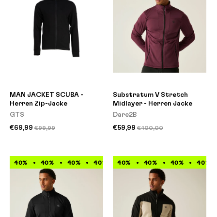
MAN JACKET SCUBA -
Substratum V Stretch
Herren Zip-Jacke
Midlayer - Herren Jacke
GTS
Dare2B
€69,99
€59,99
€99,99
€100,00
40%
40%
40%
40%
40%
40%
40%
40%
40%
40%
40%
40%