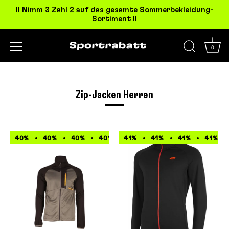
!! Nimm 3 Zahl 2 auf das gesamte Sommerbekleidung-
Sortiment !!
0
Direkt
zum
Inhalt
Zip-Jacken Herren
40%
40%
40%
40%
41%
40%
41%
40%
41%
40%
41%
40%