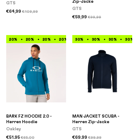
Zip-Jacke
GTS
GTS
€64,99
€109,99
€59,99
€99,99
20%
20%
20%
20%
30%
20%
30%
20%
30%
20%
30%
20%
BARK FZ HOODIE 2.0 -
MAN JACKET SCUBA -
Herren Hoodie
Herren Zip-Jacke
Oakley
GTS
€51,95
€69,99
€65,00
€99,99