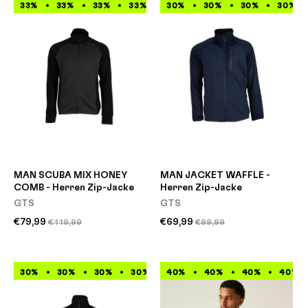
33%
33%
33%
33%
33%
30%
33%
30%
33%
30%
33%
30%
MAN SCUBA MIX HONEY
MAN JACKET WAFFLE -
COMB - Herren Zip-Jacke
Herren Zip-Jacke
GTS
GTS
€79,99
€69,99
€119,99
€99,99
30%
30%
30%
30%
40%
30%
40%
30%
40%
30%
30%
40%